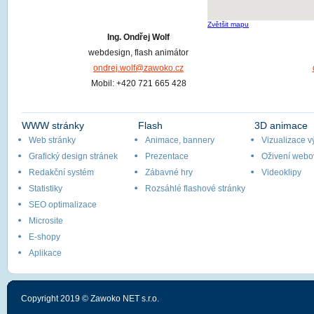
Zvětšit mapu
Ing. Ondřej Wolf
webdesign, flash animátor
ondrej.wolf@zawoko.cz
Mobil: +420 721 665 428
WWW stránky
Flash
3D animace
Web stránky
Animace, bannery
Vizualizace v
Grafický design stránek
Prezentace
Oživení webo
Redakční systém
Zábavné hry
Videoklipy
Statistiky
Rozsáhlé flashové stránky
SEO optimalizace
Microsite
E-shopy
Aplikace
Copyright 2019 © Zawoko NET s.r.o.