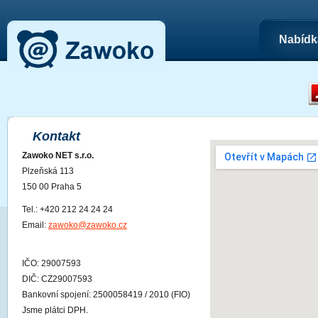
Nabídk
Kontakt
Zawoko NET s.r.o.
Plzeňská 113
150 00 Praha 5
Tel.: +420 212 24 24 24
Email:
zawoko@zawoko.cz
IČO: 29007593
DIČ: CZ29007593
Bankovní spojení: 2500058419 / 2010 (FIO)
Jsme plátci DPH.